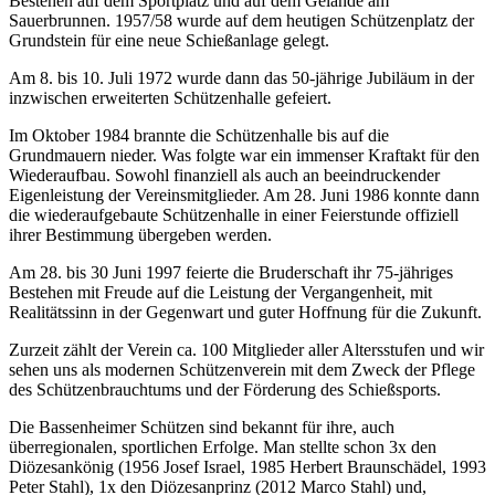
Bestehen auf dem Sportplatz und auf dem Gelände am
Sauerbrunnen. 1957/58 wurde auf dem heutigen Schützenplatz der
Grundstein für eine neue Schießanlage gelegt.
Am 8. bis 10. Juli 1972 wurde dann das 50-jährige Jubiläum in der
inzwischen erweiterten Schützenhalle gefeiert.
Im Oktober 1984 brannte die Schützenhalle bis auf die
Grundmauern nieder. Was folgte war ein immenser Kraftakt für den
Wiederaufbau. Sowohl finanziell als auch an beeindruckender
Eigenleistung der Vereinsmitglieder. Am 28. Juni 1986 konnte dann
die wiederaufgebaute Schützenhalle in einer Feierstunde offiziell
ihrer Bestimmung übergeben werden.
Am 28. bis 30 Juni 1997 feierte die Bruderschaft ihr 75-jähriges
Bestehen mit Freude auf die Leistung der Vergangenheit, mit
Realitätssinn in der Gegenwart und guter Hoffnung für die Zukunft.
Zurzeit zählt der Verein ca. 100 Mitglieder aller Altersstufen und wir
sehen uns als modernen Schützenverein mit dem Zweck der Pflege
des Schützenbrauchtums und der Förderung des Schießsports.
Die Bassenheimer Schützen sind bekannt für ihre, auch
überregionalen, sportlichen Erfolge. Man stellte schon 3x den
Diözesankönig (1956 Josef Israel, 1985 Herbert Braunschädel, 1993
Peter Stahl), 1x den Diözesanprinz (2012 Marco Stahl) und,